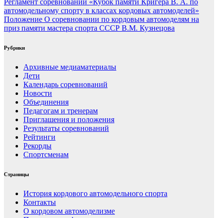
Навигация
Регламент соревнований «Кубок памяти Кригера В. А. по
автомодельному спорту в классах кордовых автомоделей»
по
Положение О соревновании по кордовым автомоделям на
записям
приз памяти мастера спорта СССР В.М. Кузнецова
Рубрики
Архивные медиаматериалы
Дети
Календарь соревнований
Новости
Объединения
Педагогам и тренерам
Приглашения и положения
Результаты соревнований
Рейтинги
Рекорды
Спортсменам
Страницы
История кордового автомодельного спорта
Контакты
О кордовом автомоделизме