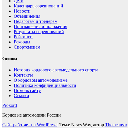
Дети
Календарь соревнований
Новости
Объединения
Педагогам и тренерам
Приглашения и положения
Результаты соревнований
Рейтинги
Рекорды
Спортсменам
Страницы
История кордового автомодельного спорта
Контакты
О кордовом автомоделизме
Политика конфиденциальности
Помочь сайту
Ссылки
Prokord
Кордовые автомодели России
Сайт работает на WordPress
|
Тема: News Way, автор
Themeansar