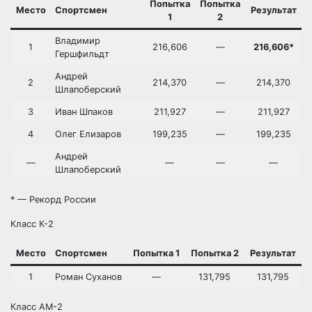
Попытка
Попытка
Место
Спортсмен
Результат
1
2
Владимир
1
216,606
—
216,606*
Гершфильдт
Андрей
2
214,370
—
214,370
Шлапоберский
3
Иван Шпаков
211,927
—
211,927
4
Олег Елизаров
199,235
—
199,235
Андрей
—
—
—
—
Шлапоберский
* — Рекорд России
Класс К-2
Место
Спортсмен
Попытка 1
Попытка 2
Результат
1
Роман Суханов
—
131,795
131,795
Класс АМ-2