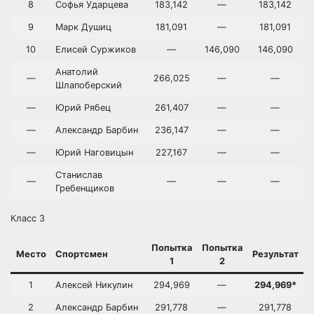
8
Софья Ударцева
183,142
—
183,142
9
Марк Душиц
181,091
—
181,091
10
Елисей Суржиков
—
146,090
146,090
Анатолий
—
266,025
—
—
Шлапоберский
—
Юрий Рябец
261,407
—
—
—
Александр Барбин
236,147
—
—
—
Юрий Наговицын
227,167
—
—
Станислав
—
—
—
—
Гребенщиков
Класс 3
Попытка
Попытка
Место
Спортсмен
Результат
1
2
1
Алексей Никулин
294,969
—
294,969*
2
Александр Барбин
291,778
—
291,778