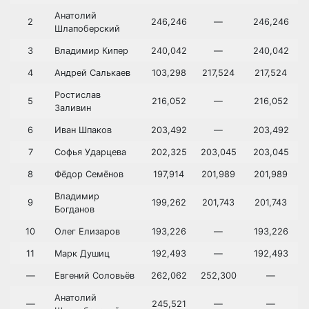
Анатолий
2
246,246
—
246,246
Шлапоберский
3
Владимир Кипер
240,042
—
240,042
4
Андрей Салькаев
103,298
217,524
217,524
Ростислав
5
216,052
—
216,052
Заливин
6
Иван Шпаков
203,492
—
203,492
7
Софья Ударцева
202,325
203,045
203,045
8
Фёдор Семёнов
197,914
201,989
201,989
Владимир
9
199,262
201,743
201,743
Богданов
10
Олег Елизаров
193,226
—
193,226
11
Марк Душиц
192,493
—
192,493
—
Евгений Соловьёв
262,062
252,300
—
Анатолий
—
245,521
—
—