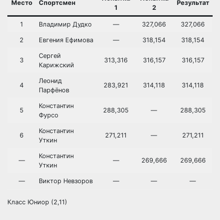
Место
Спортсмен
Результат
1
2
1
Владимир Дудко
—
327,066
327,066
2
Евгения Ефимова
—
318,154
318,154
Сергей
3
313,316
316,157
316,157
Карижский
Леонид
4
283,921
314,118
314,118
Парфёнов
Константин
5
288,305
—
288,305
Фурсо
Константин
6
271,211
—
271,211
Уткин
Константин
—
—
269,666
269,666
Уткин
—
Виктор Невзоров
—
—
—
Класс Юниор (2,11)