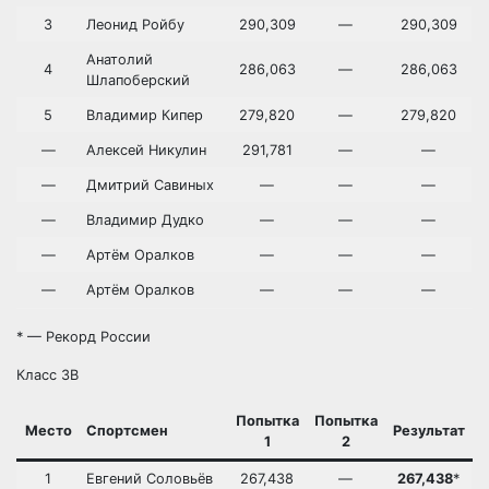
3
Леонид Ройбу
290,309
—
290,309
Анатолий
4
286,063
—
286,063
Шлапоберский
5
Владимир Кипер
279,820
—
279,820
—
Алексей Никулин
291,781
—
—
—
Дмитрий Савиных
—
—
—
—
Владимир Дудко
—
—
—
—
Артём Оралков
—
—
—
—
Артём Оралков
—
—
—
* — Рекорд России
Класс 3B
Попытка
Попытка
Место
Спортсмен
Результат
1
2
1
Евгений Соловьёв
267,438
—
267,438
*