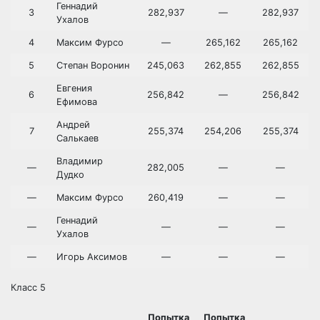
Геннадий
3
282,937
—
282,937
Ухалов
4
Максим Фурсо
—
265,162
265,162
5
Степан Воронин
245,063
262,855
262,855
Евгения
6
256,842
—
256,842
Ефимова
Андрей
7
255,374
254,206
255,374
Салькаев
Владимир
—
282,005
—
—
Дудко
—
Максим Фурсо
260,419
—
—
Геннадий
—
—
—
—
Ухалов
—
Игорь Аксимов
—
—
—
Класс 5
Попытка
Попытка