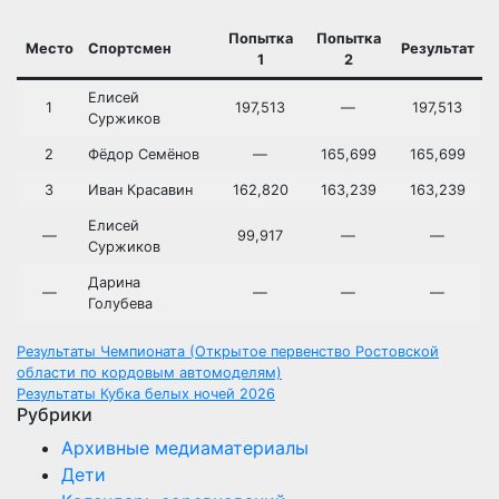
Попытка
Попытка
Место
Спортсмен
Результат
1
2
Елисей
1
197,513
—
197,513
Суржиков
2
Фёдор Семёнов
—
165,699
165,699
3
Иван Красавин
162,820
163,239
163,239
Елисей
—
99,917
—
—
Суржиков
Дарина
—
—
—
—
Голубева
Навигация
Результаты Чемпионата (Открытое первенство Ростовской
области по кордовым автомоделям)
по
Результаты Кубка белых ночей 2026
Рубрики
записям
Архивные медиаматериалы
Дети