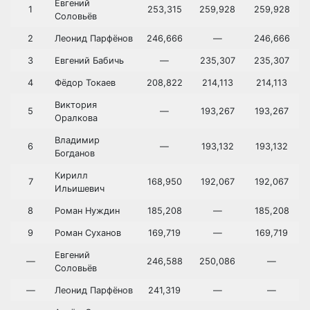
Евгений
1
253,315
259,928
259,928
Соловьёв
2
Леонид Парфёнов
246,666
—
246,666
3
Евгений Бабичь
—
235,307
235,307
4
Фёдор Токаев
208,822
214,113
214,113
Виктория
5
—
193,267
193,267
Оралкова
Владимир
6
—
193,132
193,132
Богданов
Кирилл
7
168,950
192,067
192,067
Ильишевич
8
Роман Нуждин
185,208
—
185,208
9
Роман Суханов
169,719
—
169,719
Евгений
—
246,588
250,086
—
Соловьёв
—
Леонид Парфёнов
241,319
—
—