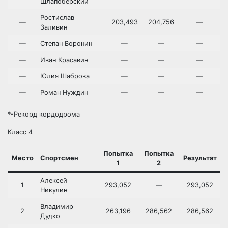
Шлапоберский
Ростислав
—
203,493
204,756
—
Заливин
—
Степан Воронин
—
—
—
—
Иван Красавин
—
—
—
—
Юлия Шаброва
—
—
—
—
Роман Нуждин
—
—
—
*-Рекорд кордодрома
Класс 4
Попытка
Попытка
Место
Спортсмен
Результат
1
2
Алексей
1
293,052
—
293,052
Никулин
Владимир
2
263,196
286,562
286,562
Дудко