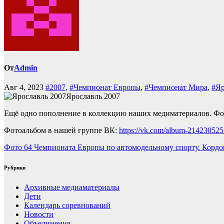
От
Admin
Авг 4, 2023
#2007
,
#Чемпионат Европы
,
#Чемпионат Мира
,
#Яр
Ярославль 2007
Ещё одно пополнение в коллекцию наших медиматериалов. Фот
Фотоальбом в нашей группе ВК:
https://vk.com/album-21423052
Навигация
Фото 64 Чемпионата Европы по автомодельному спорту. Кордо
по
Рубрики
записям
Архивные медиаматериалы
Дети
Календарь соревнований
Новости
Объединения