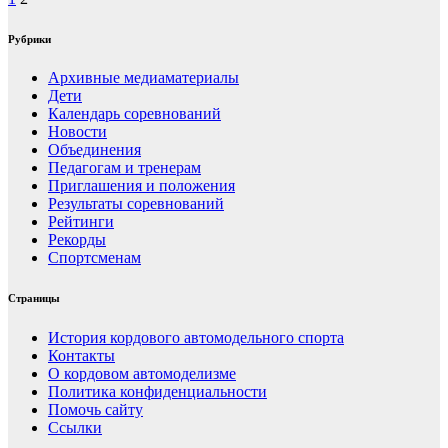
Пагинация
записей
Рубрики
Архивные медиаматериалы
Дети
Календарь соревнований
Новости
Объединения
Педагогам и тренерам
Приглашения и положения
Результаты соревнований
Рейтинги
Рекорды
Спортсменам
Страницы
История кордового автомодельного спорта
Контакты
О кордовом автомоделизме
Политика конфиденциальности
Помочь сайту
Ссылки